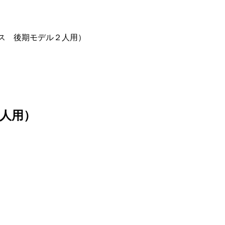
ス 後期モデル２人用）
人用）