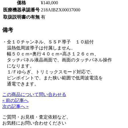
価格
¥140,000
医療機器承認番号
218AIBZX00037000
取扱説明書の有無
有
備考
・全１０チャンネル、ＳＳＰ導子 １０組付
温熱低周波導子は付属しません、
幅５０ｃｍ×奥行４０ｃｍ×高さ１２６ｃｍ、
タッチパネル液晶画面で、画面のタッチパネル操作
になります。
１/Ｆゆらぎ、トリミックスモード対応で、
ピンポイントで、また狭い範囲で低周波電流を
通電できます。
この商品について問い合わせる
« 前の記事へ
次の記事へ »
ご質問・お見積・査定依頼など、
お気軽にお問い合わせください